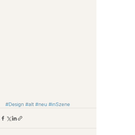
#Design
#alt
#neu
#inSzene